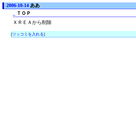
2006-10-14
ああ
_
ＴＯＰ
ＸＲＥＡから削除
[
ツッコミを入れる
]